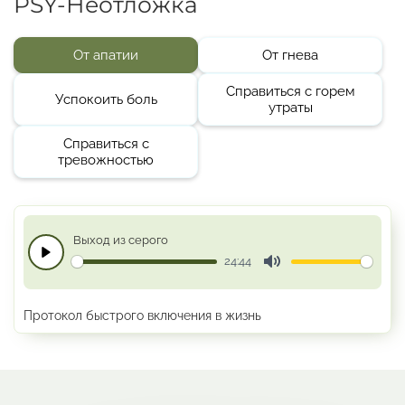
PSY-Неотложка
От апатии
От гнева
Справиться с горем
Успокоить боль
утраты
Справиться с
тревожностью
Выход из серого
24:44
Play
Mute
Протокол быстрого включения в жизнь