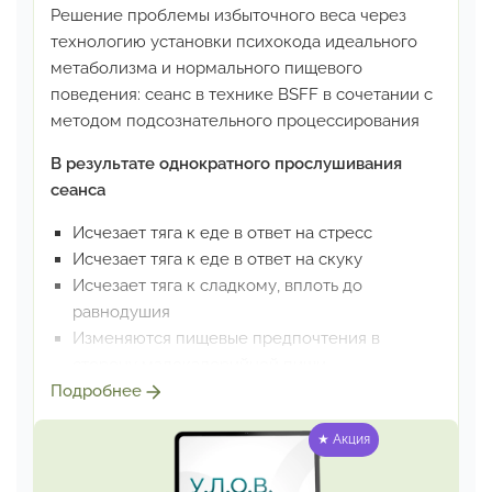
Решение проблемы избыточного веса через
технологию
установки психокода идеального
метаболизма
и нормального пищевого
поведения: сеанс в технике BSFF
в сочетании с
методом подсознательного процессирования
В результате однократного прослушивания
сеанса
Исчезает тяга к еде в ответ на стресс
Исчезает тяга к еде в ответ на скуку
Исчезает тяга к сладкому, вплоть до
равнодушия
Изменяются пищевые предпочтения
в
сторону малокалорийной пищи
Насыщение наступает при кратно меньших
Подробнее
порциях
★ Акция
Вес и размер уменьшаются планомерно:
по 1-
2 кг в месяц; 0,5-1 размер в месяц