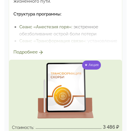
жизненного пути.
Структура программы:
Сеанс
«Анестезия горя»:
экстренное
обезболивание острой боли потери
Сеанс
«Трансформация связи»:
установление
полноценной связи с ушедшим человеком
Подробнее
Сеанс
«Настрой на выполнение завета»:
наполнение жизни новыми смыслами,
★ Акция
обретение добавочных сил жить дальше
Программа особенно эффективна:
При острых приступах горя и отчаяния,
вызванных невосполнимой утратой
При ощущении бессмысленности
дальнейшей жизни
в связи с уходом близкого
человека
3 486
₽
Стоимость:
Для восстановления жизненных сил после