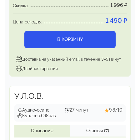
1 996
₽
Скидка:
потери
При острой необходимости найти новые
1 490
₽
смыслы
существования в условиях, когда
Цена сегодня:
близкий человек
ушёл, закончив свой
жизненный путь.
В КОРЗИНУ
«Трансформация скорби»:
возможность пройти
все стадии горя без разрушительных
Доставка на указанный email в течение 3–5 минут
последствий.
Двойная гарантия
У.Л.О.В.
Аудио-сеанс
27 минут
9,8/10
Куплено:
698
раз
Описание
Отзывы
(7)