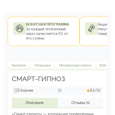
БОНУСНАЯ ПРОГРАММА
Акция 1+1 
За каждый оплаченный
покупке 2
заказ
начисляется 5% от
товар за 
его суммы
Каталоги
Сборники
Мгновенный гипноз
SOS-про
СМАРТ-ГИПНОЗ
Сборник
8,1/10
Описание
Отзывы
(1)
«Смарт-гипноз» — коллекция проверенных