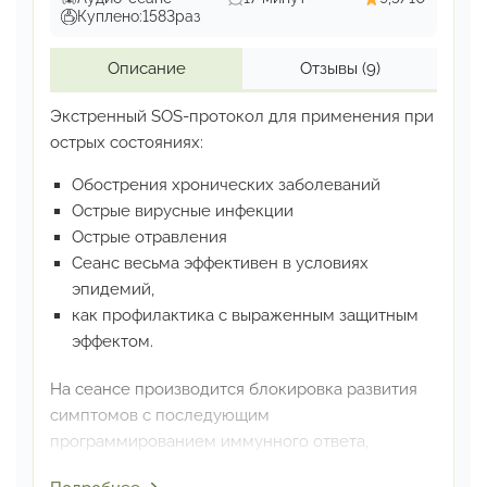
Куплено:
1583
раз
Описание
Отзывы
(9)
Экстренный SOS-протокол для применения
при
острых состояниях:
Обострения хронических заболеваний
Острые вирусные инфекции
Острые отравления
Сеанс весьма эффективен в условиях
эпидемий,
как профилактика с выраженным защитным
эффектом.
На сеансе производится блокировка развития
симптомов
с последующим
программированием иммунного ответа,
адекватного угрозе. Эффект воздействия: