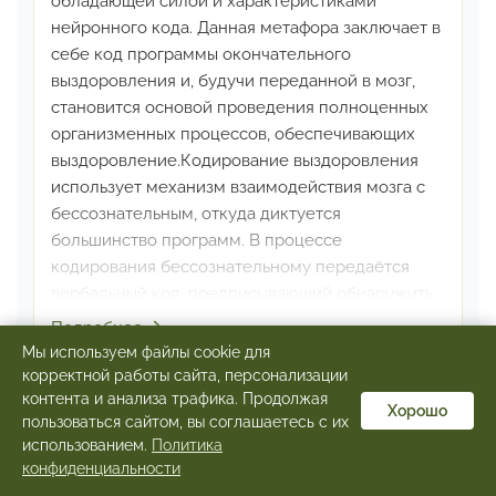
обладающей силой
и характеристиками
нейронного кода. Данная метафора
заключает в
себе код программы окончательного
выздоровления
и, будучи переданной в мозг,
становится основой проведения
полноценных
организменных процессов, обеспечивающих
выздоровление.
Кодирование выздоровления
использует механизм
взаимодействия мозга с
бессознательным, откуда
диктуется
большинство программ. В процессе
кодирования
бессознательному передаётся
вербальный код,
предписывающий обнаружить
программу «болеть»
и заменить программой
Подробнее
«выздороветь», снабдив её
всеми
Мы используем файлы cookie для
необходимыми инструкциями для нейронного
корректной работы сайта, персонализации
★ Акция
контента и анализа трафика. Продолжая
мозга.
Данный механизм нейронного
Хорошо
пользоваться сайтом, вы соглашаетесь с их
кодирования функционирует
на 4-х уровнях
использованием.
Политика
конфиденциальности
Молекулярном (синтез белков и