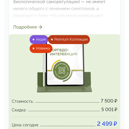
биологической саморегуляции) — не имеет
ничего общего с лечением симптомов, а
приводит к тому,
что организм возвращает
способность эффективно справляться
Подробнее
самостоятельно и перестаёт болеть затяжным
образом.
★ Акция
★ Premium Коллекция
Переместить себя с частот болезней на частоты
★ Новинка
сильного
здоровья с натренированным
иммунитетом вы сможете
на
сеансе «ТОРПЕДО-ИНТЕРВЕНЦИЯ»
7 500
₽
Стоимость:
5 001
₽
Скидка:
2 499
₽
Цена сегодня: