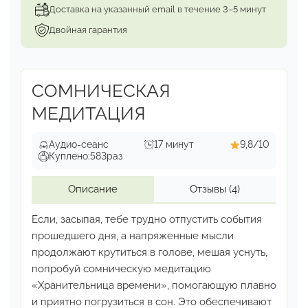
почти все диагнозы держатся на единой
Доставка на указанный email в течение 3–5 минут
нейрофизиологической подложке — и при её
Двойная гарантия
удалении исчезают сами, без отдельного
лечения каждого.
СОМНИЧЕСКАЯ
МЕДИТАЦИЯ
Аудио-сеанс
17 минут
9,8/10
Куплено:
583
раз
Описание
Отзывы
(4)
Если, засыпая, тебе трудно отпустить события
прошедшего
дня, а напряженные мысли
продолжают крутиться
в голове, мешая уснуть,
попробуй сомническую медитацию
«Хранительница времени», помогающую плавно
и приятно погрузиться в сон. Это обеспечивают