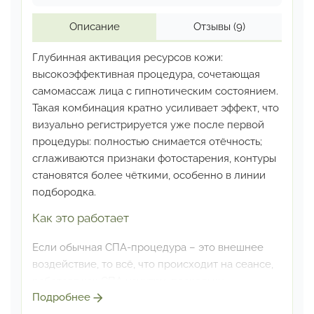
Описание
Отзывы
(9)
Глубинная активация ресурсов кожи:
высокоэффективная
процедура, сочетающая
самомассаж лица с гипнотическим
состоянием.
Такая комбинация кратно усиливает эффект,
что
визуально регистрируется уже после первой
процедуры:
полностью снимается отёчность;
сглаживаются признаки
фотостарения, контуры
становятся более чёткими, особенно
в линии
подбородка.
Как это работает
Если обычная СПА-процедура – это внешнее
воздействие,
то всё, что происходит на сеансе,
работает как СПА изнутри,
поскольку
Подробнее
гипнотическое состояние обеспечивает 2 вещи: