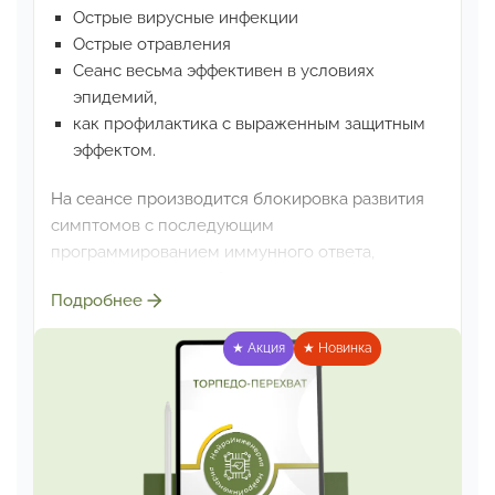
Острые вирусные инфекции
Острые отравления
Сеанс весьма эффективен в условиях
эпидемий,
как профилактика с выраженным защитным
эффектом.
На сеансе производится блокировка развития
симптомов
с последующим
программированием иммунного ответа,
адекватного угрозе. Эффект воздействия:
Подробнее
немедленный.
В большинстве случаев
симптомы исчезают в течение
2-5 часов после
★ Акция
★ Новинка
прослушивания сеанса.
По эффекту воздействия это сравнимо с
системой ПВО:
угроза перехвачена на подлёте
и уничтожена до того,
как достигла цели. Ещё
это можно сравнить с антидотом
при