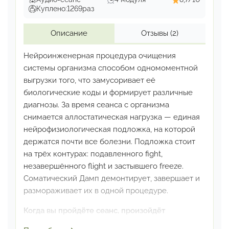
Вместо месяцев работы над собой —
Куплено:
1269
раз
быстрый доступ к нужным изменениям
Описание
Отзывы
(2)
Результат
: вы начинаете действовать по-новому
не через преодоление себя,
а потому что по-
Нейроинженерная процедура очищения
другому уже не хочется.
системы организма способом одномоментной
выгрузки того, что замусоривает её
СОСТАВ СБОРНИКА:
биологические коды и формирует различные
диагнозы. За время сеанса с организма
ЗДОРОВЬЕ
Гипнохилинг
Азбука сна
Технология
снимается аллостатическая нагрузка — единая
Абсолют
Энерготерапия
Избавление от
нейрофизиологическая подложка, на которой
наследственных заболеваний
держатся почти все болезни. Подложка стоит
ФИНАНСЫ
Другие деньги
Денежная магия
на трёх контурах: подавленного fight,
незавершённого flight и застывшего freeze.
ПРОШЛОЕ
Разминирование
твоего прошлого
Соматический Дамп демонтирует, завершает и
Переродительство
Исцеление кармы
размораживает их в одной процедуре.
ЖЕНСКАЯ СИЛА
Курс королевы
Игуана
Когда вы пройдёте сеанс, произойдёт
Лаборатория омоложения
следующее: