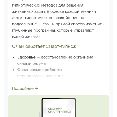
гипнотических методов
для решения
жизненных задач. В основе каждой техники
лежит
гипнотическое воздействие на
подсознание — самый прямой
способ изменить
глубинные программы, которые управляют
вашей жизнью.
С чем работает Смарт-гипноз:
Здоровье
— восстановление организма
силами разума
Финансовые проблемы
—
перепрограммирование
денежногомышления
Подробнее
Лишний вес
— изменение пищевых
паттернов на уровне подсознания
Травмы прошлого
— освобождение от
разрушительных воспоминаний
Красота и привлекательность
— раскрытие