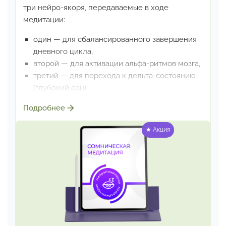
три нейро-якоря, передаваемые в ходе
медитации:
один — для сбалансированного завершения
дневного цикла,
второй — для активации альфа-ритмов мозга,
третий — для перехода к дельта-состоянию
(глубокий сон).
Рекомендация
Подробнее
Чтобы здоровый ритм засыпания восстановился
★ Акция
полностью,
следует прослушать трек медитации
3 раза.
Режим прослушивания:
непосредственно перед сном,
лежа в постели, в
любимой позе засыпания