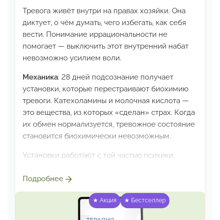
Тревога живёт внутри на правах хозяйки. Она
диктует,
о чём думать, чего избегать, как себя
вести. Понимание
иррациональности не
помогает — выключить этот
внутренний набат
невозможно усилием воли.
Механика
:
28 дней подсознание получает
установки, которые
перестраивают биохимию
тревоги. Катехоламины
и молочная кислота —
это вещества, из которых
«сделан» страх. Когда
их обмен нормализуется, тревожное
состояние
становится биохимически невозможным.
Установки работают с той частью психики,
которая
боится — с напуганным внутренним
ребёнком.
Не через логику (она здесь
Подробнее
бессильна), а напрямую
в подсознание.
★ Акция
★ Бестселлер
Постепенно формируется новый
внутренний
диалог с этой частью себя. Воспоминания,