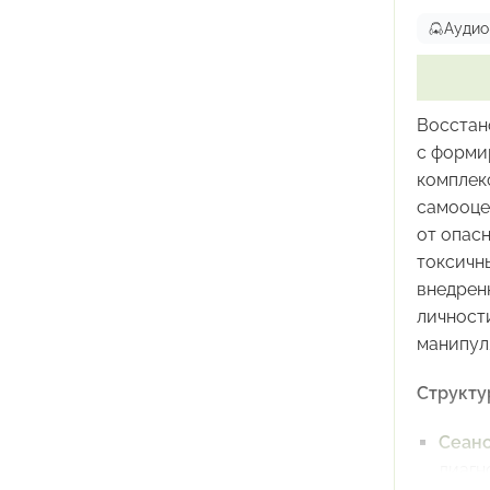
Аудио
Програм
При х
При п
Восстан
При н
с форми
Для в
комплек
При г
самооце
от опас
«Исключ
токсичн
точная 
внедрен
распозна
личност
манипул
Структу
Сеан
диагн