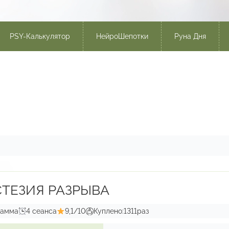
PSY-Калькулятор
НейроШепотки
Руна Дня
ТЕЗИЯ РАЗРЫВА
рамма
4 сеанса
9,1/10
Куплено:
1311
раз