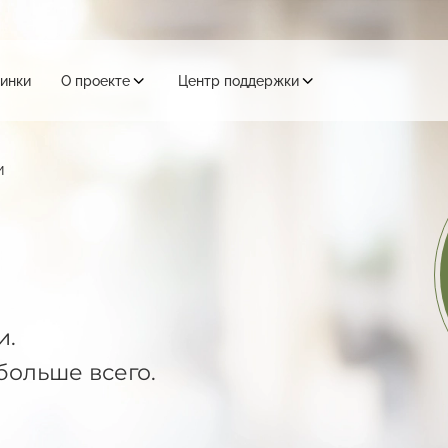
инки
О проекте
Центр поддержки
и
и.
больше всего.