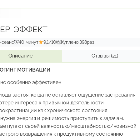
лезненное отсоединение от завершённых отношений
с
«Очищение эмоциональной раны»:
ождение психики от токсичных паттернов
ЕР-ЭФФЕКТ
с
«Обновление прошивки»:
ральное программирование будущего
-сеанс
40 минут
9,1/10
Куплено:
398
раз
ма особенно эффективна
Описание
Отзывы
(21)
олезненных расставаниях и официальных разводах
ОГИНГ МОТИВАЦИИ
оксичных созависимых отношениях
овторяющихся деструктивных паттернах в любви
анс особенно эффективен
рофилактики неудачных отношений в будущем
иоды застоя, когда не оставляет ощущение застревания
ыстрого эмоционального восстановления после ссоры
отере интереса к привычной деятельности
рокрастинации как хронического состояния
 нужна энергия и решимость приступить к задачам,
ые пугают своей важностью/масштабностью/новизной
ыстрого возвращения к продуктивному состоянию