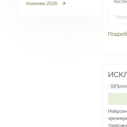
после
Новинки 2026
Эффе
на п
якор
Подроб
прив
С ка
проя
прод
ИСКЛ
Прог
Нейроин
чрезмер
тревожн