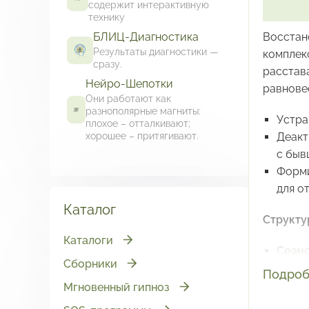
содержит интерактивную
технику
БЛИЦ-Диагностика
Восстан
Результаты диагностики —
комплек
сразу.
расстав
Нейро-Шепотки
равнове
Они работают как
разнополярные магниты:
Устра
плохое – отталкивают;
хорошее – притягивают.
Деакт
с быв
Форми
для о
Каталог
Структу
Каталоги
Сеан
Сборники
экстр
Подроб
боли 
Мгновенный гипноз
Сеан