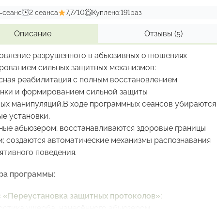
-сеанс
2 сеанса
7,7/10
Куплено:
191
раз
ма особенно эффективна:
Описание
Отзывы
(5)
ронической тревожности без видимых причин
анических атаках и фобических реакциях
овление разрушенного в абьюзивных отношениях
авязчивых тревожных мыслях
рованием сильных защитных механизмов:
осстановления спокойствия как естественного состояни
сная реабилитация с полным восстановлением
иперчувствительности к стрессовым факторам
нки и формированием сильной защиты
ных манипуляций.В ходе программных сеансов убираются
ение тревоги как состояния»:
ые установки,
настройка нейронных механизмов
ные абьюзером; восстанавливаются здоровые границы
вания угроз.
и; создаются автоматические механизмы распознавания
ятивного поведения.
ра программы:
с
«Переустановка защитных протоколов»:
остика ущерба, нанесённого абьюзером,