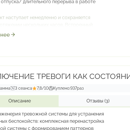
 отпуска/ длительного перерыва в работе
кт наступает немедленно и сохраняется
ротяжении нескольких часов. Встроенный
ь запуска бустер-состояния позволяет быстро
нее
одить себя в эффективное состояние.
ждым применением якоря сила эффекта
вляется всё более выраженно, длительность
уктивного состояния увеличивается
ЮЧЕНИЕ ТРЕВОГИ КАК СОСТОЯН
рамма
3 сеанса
7,8/10
Куплено:
937
раз
Описание
Отзывы
(3)
женерия тревожной системы для устранения
ных беспокойств: комплексная перенастройка
ой системы с формированием паттернов