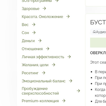
SOS-программы
безбо
Здоровье
Сеан
освоб
Красота. Омоложение
БУСТ
Сеан
Вес
интег
Аудио
Сон
Програм
Деньги
При б
Отношения
ОВЕРКЛ
При т
Личная эффективность
При п
Этот се
Желания, цели
Для п
В пер
Для б
Ресетинг
При п
Эмоциональный баланс
При п
Пробуждение
Когда
сверхспособностей
котор
Premium-коллекция
Для б