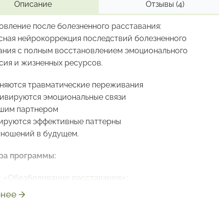
Описание
Отзывы
(4)
овление после болезненного расставания:
сная нейрокоррекция последствий болезненного
ания с полным восстановлением эмоционального
сия и жизненных ресурсов.
няются травматические переживания
ивируются эмоциональные связи
шим партнером
руются эффективные паттерны
тношений в будущем.
ра программы:
с
«Обезболивание расставания»:
енное обезболивание острой эмоциональной
нее
от расставания
с
«Удаление привязи»: