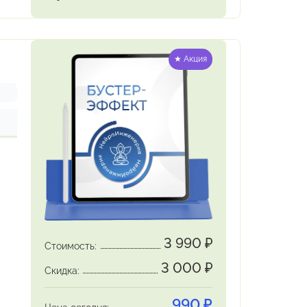
★ Акция
3 990
₽
Стоимость:
3 000
₽
Скидка:
990
₽