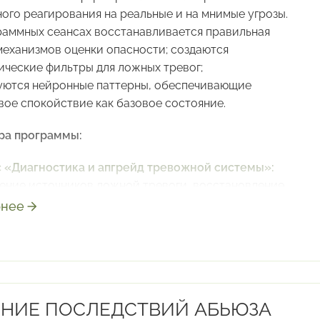
ого реагирования на реальные и на мнимые угрозы.
раммных сеансах восстанавливается правильная
механизмов оценки опасности; создаются
ические фильтры для ложных тревог;
ются нейронные паттерны, обеспечивающие
вое спокойствие как базовое состояние.
ра программы:
с
«Диагностика и апгрейд тревожной системы»:
ение источников ложной тревоги, восстановление
измов адекватного реагирования
нее
с
«Установка противотревожного сканера»:
ние в нейронном мозге системы автоматической
рки обоснованности тревог
с
«Монтаж механизма стабильности»:
ние защитных функций психики, отвечающих
ЕНИЕ ПОСЛЕДСТВИЙ АБЬЮЗА
вновесие и стабилизацию