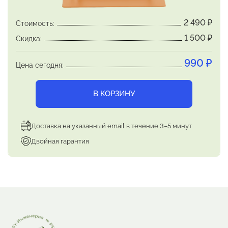
2 490
₽
Стоимость:
Весь комплекс перечисленных феноменов
запускается якорным жестом (якорем),
1 500
₽
Скидка:
который
срабатывает как нейронный
990
₽
триггер. Якорь
программируется в ходе
Цена сегодня:
сеанса
В КОРЗИНУ
Доставка на указанный email в течение 3–5 минут
Двойная гарантия