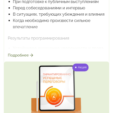
При подготовке к публичным выступлениям
Перед собеседованиями и интервью
В ситуациях, требующих убеждения и влияния
Когда необходимо произвести сильное
впечатление
Результаты программирования
Устойчивое ощущение уверенности и права
на успех
(результат вербальной стимуляции
Подробнее
дорсолатеральной
префронтальной коры)
Самопроизвольное погашение тревоги
★ Акция
(результат снятия гиперактивности
миндалевидного тела)
Усиление харизматического присутствия
(результат синхронизации лобных долей)
Интуитивное считывание собеседника
(результат интенсификации правого
полушария)