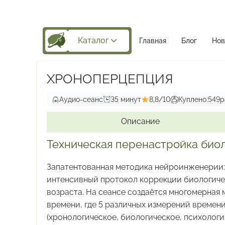
Каталог
Главная
Блог
Нов
ХРОНОПЕРЦЕПЦИЯ
Аудио-сеанс
35 минут
8,8/10
Куплено:
549
р
Описание
Техническая перенастройка биол
Запатентованная методика нейроинженерии:
интенсивный протокол коррекции биологиче
возраста. На сеансе создаётся многомерная
времени, где 5 различных измерений времен
(хронологическое, биологическое, психологи