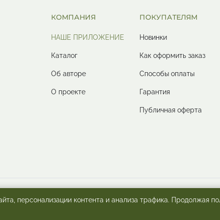
КОМПАНИЯ
ПОКУПАТЕЛЯМ
НАШЕ ПРИЛОЖЕНИЕ
Новинки
Каталог
Как оформить заказ
Об авторе
Способы оплаты
О проекте
Гарантия
Публичная оферта
MARTA-NG 2011 - 2026 ©Все права защищены
йта, персонализации контента и анализа трафика. Продолжая по
тт Маргарита Николаевна · ИНН: 540524655420 · ОГРНИП: 317547600