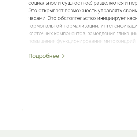
социальное и сущностное) разделяются и пе
Это открывает возможность управлять свои
часами. Это обстоятельство инициирует кас
гормональной нормализации, интенсификац
клеточных компонентов, замедления гликации
повышения функционирования митохондрий
(клеточных электространций)
Подробнее
Это можно сравнить с переустановкой о
компьютера. Старая система (парадигма
«Время меня разрушает») демонтируется;
на её месте устанавливается новая систе
слоган которой: «Время на меня не влияет
В этой системе биологические процессы
работают по новым протоколам.
Это проявляется: 1) в маркерах внешности
2) в показателях состояния организма.