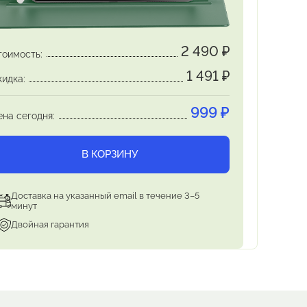
2 490
₽
тоимость:
1 491
₽
кидка:
999
₽
ена сегодня:
В КОРЗИНУ
Доставка на указанный email в течение 3–5
минут
Двойная гарантия