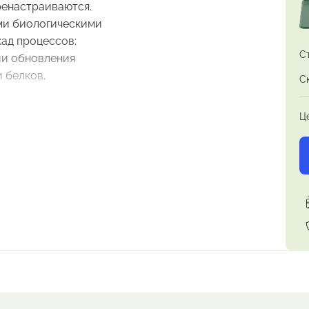
ренастраиваются.
ми биологическими
кад процессов:
С
ии обновления
 белков,
С
Ц
перационки
ма,
»
;