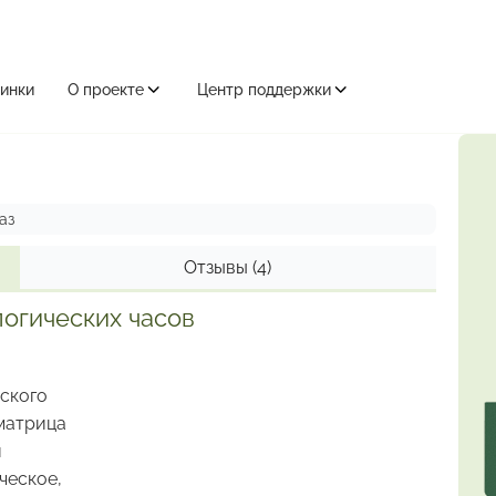
инки
О проекте
Центр поддержки
аз
Отзывы
(4)
огических часов
ского
 матрица
и
ческое,