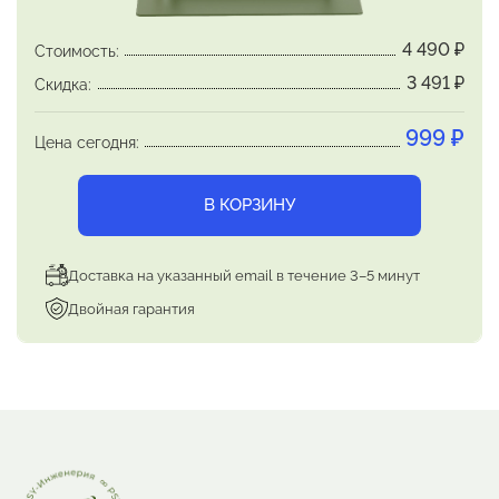
Нейродебаггинг
— 1 сеанс, 60 минут
(общий
для всех программ, ежедневно утром)
4 490
₽
Стоимость:
Нейрокоррекция
— 1 сеанс, 54 минуты
3 491
₽
Скидка:
(основная программа выздоровления)
Нейросутра
— текстовый файл
для
999
₽
Цена сегодня:
самостоятельного прочтения вслух, 6 страниц
Нейросон
— 1 сеанс, 47 минут
(гипнотический
В КОРЗИНУ
сон, ежедневно вечером)
Доставка на указанный email в течение 3–5 минут
Двойная гарантия