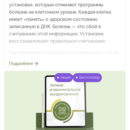
установки, которые отменяют
программы
болезни на клеточном уровне. Каждая клетка
имеет «память» о здоровом состоянии,
записанную в ДНК.
Болезнь — это сбой в
считывании этой информации.
Установки
восстанавливают правильное считывание.
Одновременно стираются воспоминания о боли,
страданиях,
беспомощности — всё, что
Подробнее
подпитывало болезнь энергией.
Формируется
образ здорового тела, который подсознание
★ Акция
★ Бестселлер
начинает воспринимать как норму. Иммунная
система
получает чёткую инструкцию: что
именно считать «своим»,
а что — атаковать.
Нейронные связи, поддерживающие
паттерн
болезни, распадаются.
Формат
: