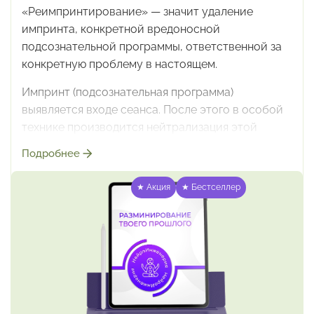
«Реимпринтирование» — значит удаление
импринта,
конкретной вредоносной
подсознательной программы,
ответственной за
конкретную проблему в настоящем.
Импринт (подсознательная программа)
выявляется
входе сеанса. После этого в особой
технике производится
нейтрализация этой
программы: освобождение от силы
влияния
Подробнее
чего-то неприятного, а возможно, и крайне
плохого,
что произошло когда-то в прошлом и
★ Акция
★ Бестселлер
стало причиной
негативного программирования,
действующего теперь
с подсознательного
уровня.
В результате то, что подсознательно
ограничивало,
заставляло ошибаться, попадать в
неприятности,
цеплять на себя болезни и
пребывать в поле
непроходимых проблем –