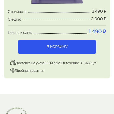
перестает действовать.
3 490
₽
Стоимость:
Эффект реимпринтирования – не мгновенный.
2 000
₽
Скидка:
Зато легко поддается наблюдению то, как он
развивается,
обеспечивая необходимые и
1 490
₽
Цена сегодня:
желанные изменения:
одно за другим.
В КОРЗИНУ
Доставка на указанный email в течение 3–5 минут
Двойная гарантия