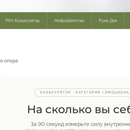
PSY-Калькулятор
НейроШепотки
Руна Дня
бе опора
КАЛЬКУЛЯТОР · КАТЕГОРИЯ «ЭМОЦИОН
На сколько вы се
За 90 секунд измерьте силу внутренн