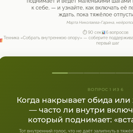
поднимает и ведёт маленькими шагами 
к себе, — и узнайте, как включать её п
ждать, пока тяжёлое отпуст
Марта Николаева-Гарина, нейропс
⏱ 90 сек
6 вопросов
Техника «Собрать внутреннюю опору» — соберите поддержива
первый шаг
ВОПРОС 1 ИЗ 6
Когда накрывает обида или 
— часто ли внутри включ
который поднимает: «вст
Тот внутренний голос, что не даёт залипнуть в тяжё