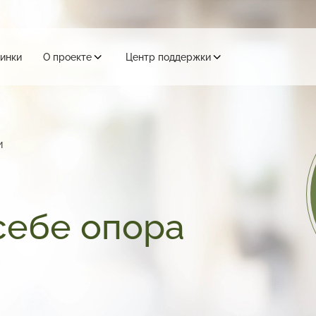
инки
О проекте
Центр поддержки
и
себе опора