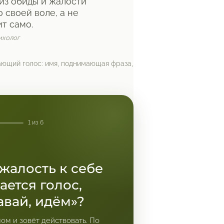
из обиды и жалости
о своей воле, а не
ит само.
ихолог
ющий голос: имя, поднимающая фраза,
1 из 6
жалость к себе
ается голос,
авай, идём»?
лом и зовёт действовать. По