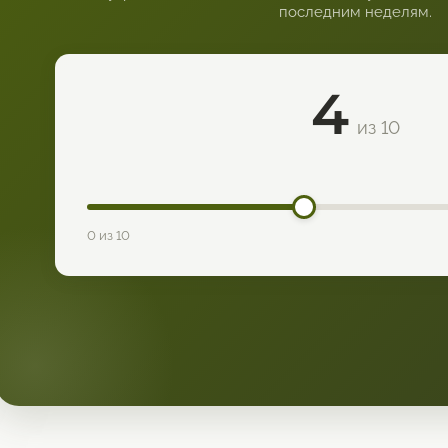
последним неделям.
4
из 10
0 из 10