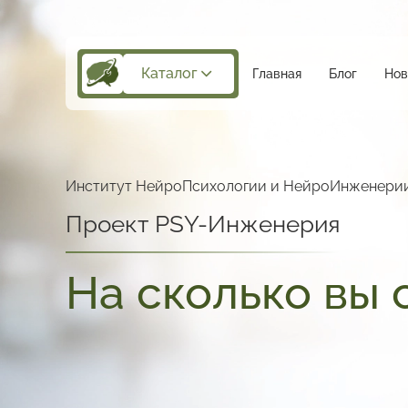
Каталог
Главная
Блог
Нов
Институт НейроПсихологии
и НейроИнженери
Проект PSY-Инженерия
На сколько вы 