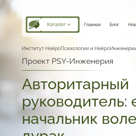
Каталог
Главная
Блог
Нов
Институт НейроПсихологии
и НейроИнженери
Проект PSY-Инженерия
Авторитарный
руководитель: 
начальник воле
дурак