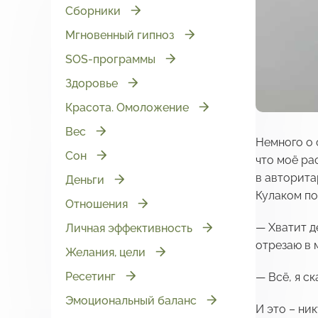
Сборники
Мгновенный гипноз
SOS-программы
Здоровье
Красота. Омоложение
Вес
Немного о 
Сон
что моё ра
в авторита
Деньги
Кулаком по 
Отношения
— Хватит де
Личная эффективность
отрезаю в 
Желания, цели
Ресетинг
— Всё, я ск
Эмоциональный баланс
И это – ник