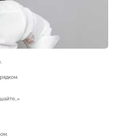
,
рядком.
ушайте…»
ром.