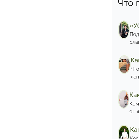
Что 
«У
Под
сла
Ка
Что
лен
Ка
Ком
он 
Ка
Ког