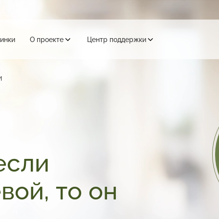
инки
О проекте
Центр поддержки
и
если
вой, то он