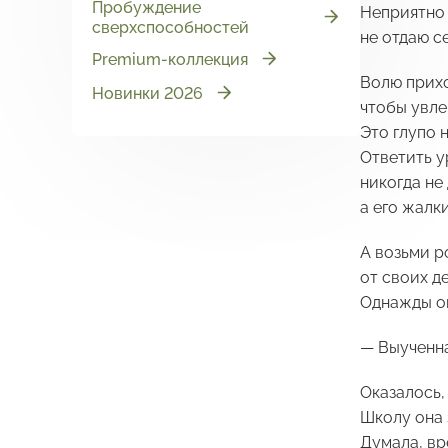
Пробуждение
Неприятно 
сверхспособностей
не отдаю с
Premium-коллекция
Волю прихо
Новинки 2026
чтобы увле
Это глупо 
Ответить у
никогда не 
а его жалк
А возьми р
от своих д
Однажды он
— Выученна
Оказалось,
Школу она 
Думала, вр