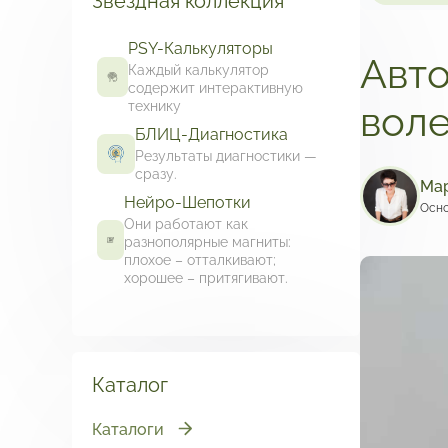
Звездная коллекция
PSY-Калькуляторы
Авто
Каждый калькулятор
содержит интерактивную
технику
воле
БЛИЦ-Диагностика
Результаты диагностики —
сразу.
Мар
Нейро-Шепотки
Осно
Они работают как
разнополярные магниты:
плохое – отталкивают;
хорошее – притягивают.
Каталог
Каталоги