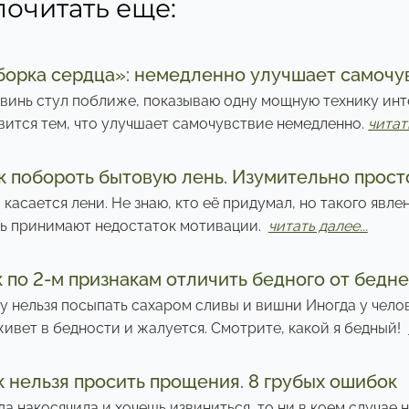
почитать еще:
борка сердца»: немедленно улучшает самочу
винь стул поближе, показываю одну мощную технику инт
вится тем, что улучшает самочувствие немедленно.
читать
к побороть бытовую лень. Изумительно прост
 касается лени. Не знаю, кто её придумал, но такого явле
ь принимают недостаток мотивации.
читать далее...
к по 2-м признакам отличить бедного от бедн
у нельзя посыпать сахаром сливы и вишни Иногда у чело
живет в бедности и жалуется. Смотрите, какой я бедный!
к нельзя просить прощения. 8 грубых ошибок
да накосячила и хочешь извиниться, то ни в коем случае 