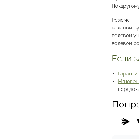
По-другому
Резюме:
волевой ру
волевой уч
волевой ро
Если 
Гаранти
Мгновен
порядок
Понра