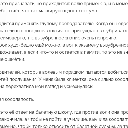
это признавать, но приходится: волю применяю, и в моме
ебе отчёт, что так маскирую недостаток ума.
дится применять глупому преподавателю. Когда он недос
кательно проводить занятия, он принуждает зазубривать
неимоверно, т.к. вызубренное знание очень непрочно.
рок худо-бедно ещё можно, а вот к экзамену вызубренно
доживает, а если что-то и остается в памяти, то это не з
ие ошмётки.
одителей, которые волевым порядком пытаются добитьс
етей послушания. У меня была клиентка, она сильно косол
а перехватила мой взгляд и усмехнулась:
я косолапость.
 это её ответ на балетную школу, где против воли она про
закончила, а чтобы не пойти в училище, выучила косолап
еменно, чтобы только откосить от балетной судьбы, да та