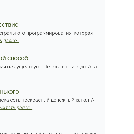
вствие
егрального программирования, которая
 далее...
ой способ
ния не существует. Нет его в природе. А за
енького
века есть прекрасный денежный канал. А
читать далее...
не используй эти 8 моделей – они сделают