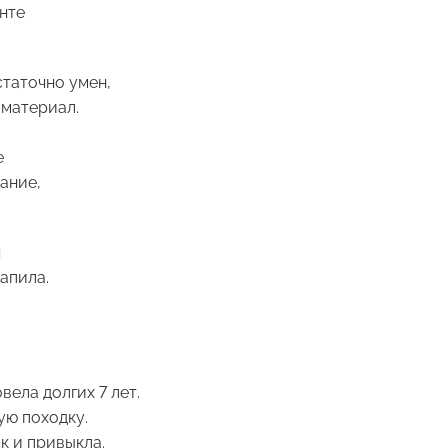
нте
таточно умен,
 материал.
е
нание,
я
апила.
вела долгих 7 лет.
ую походку.
к и привыкла.